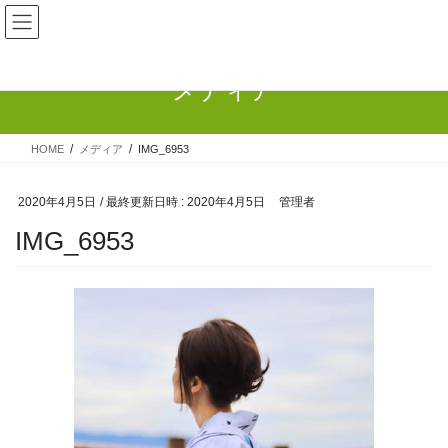
コ
ナ
ン
ビ
テ
ゲ
ン
ー
メディア
ツ
シ
へ
ョ
ス
ン
HOME
メディア
IMG_6953
キ
に
ッ
移
プ
動
2020年4月5日
/ 最終更新日時 :
2020年4月5日
管理者
IMG_6953