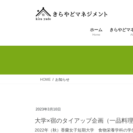
コ
ナ
ン
ビ
テ
ゲ
ン
ー
ホーム
きらやどマ
ツ
シ
Home
A
へ
ョ
ス
ン
キ
に
ッ
移
プ
動
HOME
お知らせ
2023年3月10日
大学×宿のタイアップ企画（一品料
2022年（秋）香蘭女子短期大学 食物栄養学科の学