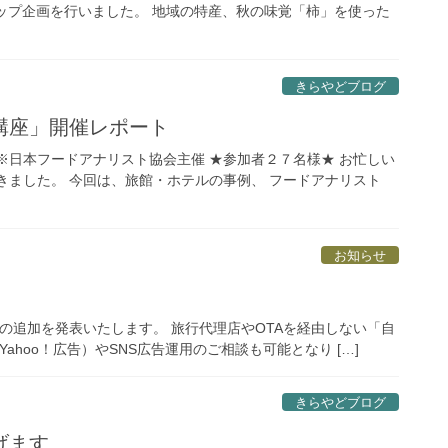
アップ企画を行いました。 地域の特産、秋の味覚「柿」を使った
きらやどブログ
講座」開催レポート
。 ※日本フードアナリスト協会主催 ★参加者２７名様★ お忙しい
きました。 今回は、旅館・ホテルの事例、 フードアナリスト
お知らせ
ーの追加を発表いたします。 旅行代理店やOTAを経由しない「自
Yahoo！広告）やSNS広告運用のご相談も可能となり […]
きらやどブログ
げます